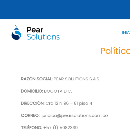
Ir
al
contenido
INI
Políti
RAZÓN SOCIAL:
PEAR SOLUTIONS S.A.S.
DOMICILIO:
BOGOTÁ D.C.
DIRECCIÓN:
Cra 12 N 96 – 81 piso 4
CORREO:
juridica@pearsolutions.com.co
TELÉFONO:
+57 (1) 5082339