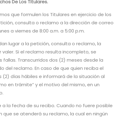
chos De Los Titulares.
mos que formulen los Titulares en ejercicio de los
tición, consulta o reclamo a la dirección de correo
nes a viernes de 8:00 a.m. a 5:00 p.m.
an lugar a la petición, consulta o reclamo, la
aler. Si el reclamo resulta incompleto, se
s fallas. Transcurridos dos (2) meses desde la
do del reclamo. En caso de que quien reciba el
) días hábiles e informará de la situación al
amo en trámite” y el motivo del mismo, en un
o.
e a la fecha de su recibo. Cuando no fuere posible
n que se atenderá su reclamo, la cual en ningún