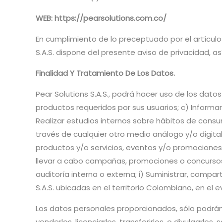
WEB: https://pearsolutions.com.co/
En cumplimiento de lo preceptuado por el artículo 1
S.A.S. dispone del presente aviso de privacidad, as
Finalidad Y Tratamiento De Los Datos.
Pear Solutions S.A.S., podrá hacer uso de los datos 
productos requeridos por sus usuarios; c) Informar
Realizar estudios internos sobre hábitos de consumo
través de cualquier otro medio análogo y/o digita
productos y/o servicios, eventos y/o promociones de
llevar a cabo campañas, promociones o concursos d
auditoría interna o externa; i) Suministrar, compar
S.A.S. ubicadas en el territorio Colombiano, en el
Los datos personales proporcionados, sólo podrán s
venderlos, licenciarlos, transferirlos, o divulgarlos