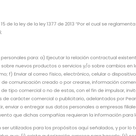
5 de la ley de la ley 1377 de 2013 “Por el cual se reglament
í;
personales para: a) Ejecutar la relación contractual existente
 sobre nuevos productos o servicios y/o sobre cambios en los
; f) Enviar al correo físico, electrónico, celular o disposit
l de comunicación creado o por crearse, información comerci
 tipo comercial o no de estas, con el fin de impulsar, invitar
e carácter comercial o publicitario, adelantados por Pear S
tir, enviar o entregar sus datos personales a empresas filial
 evento que dichas compañías requieran la información para l
er utilizados para los propósitos aquí señalados, y por lo t
, salvo que: (i) exista autorización expresa para hacerlo; (ii) 