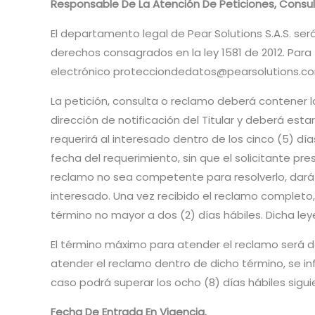
Responsable De La Atención De Peticiones, Consult
El departamento legal de Pear Solutions S.A.S. ser
derechos consagrados en la ley 1581 de 2012. Para t
electrónico protecciondedatos@pearsolutions.com.co,
La petición, consulta o reclamo deberá contener la 
dirección de notificación del Titular y deberá es
requerirá al interesado dentro de los cinco (5) dí
fecha del requerimiento, sin que el solicitante pr
reclamo no sea competente para resolverlo, dará 
interesado. Una vez recibido el reclamo completo,
término no mayor a dos (2) días hábiles. Dicha 
El término máximo para atender el reclamo será de 
atender el reclamo dentro de dicho término, se in
caso podrá superar los ocho (8) días hábiles sigui
Fecha De Entrada En Vigencia.