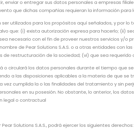
tir, enviar o entregar sus datos personales a empresas filial
 evento que dichas compañías requieran la información para l
er utilizados para los propósitos aquí señalados, y por lo t
, salvo que: (i) exista autorización expresa para hacerlo; (ii) 
ea necesario con el fin de proveer nuestros servicios y/o pr
ombre de Pear Solutions S.A.S. o a otras entidades con la
 de restructuración de la sociedad; (vi) que sea requerido o
ará o circulará los datos personales durante el tiempo que s
iendo a las disposiciones aplicables a la materia de que se t
 Una vez cumplida la o las finalidades del tratamiento y sin p
personales en su posesión. No obstante, lo anterior, los da
n legal o contractual
 Pear Solutions S.A.S., podrá ejercer los siguientes derechos