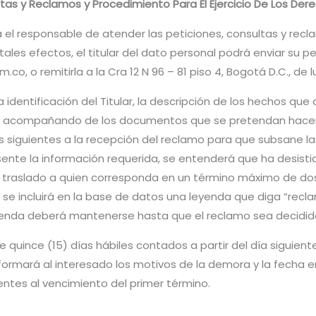
as y Reclamos y Procedimiento Para El Ejercicio De Los Dere
á el responsable de atender las peticiones, consultas y recla
ales efectos, el titular del dato personal podrá enviar su pe
 o remitirla a la Cra 12 N 96 – 81 piso 4, Bogotá D.C., de lu
identificación del Titular, la descripción de los hechos que d
tar acompañando de los documentos que se pretendan hacer v
as siguientes a la recepción del reclamo para que subsane la
esente la información requerida, se entenderá que ha desisti
traslado a quien corresponda en un término máximo de dos (2
 se incluirá en la base de datos una leyenda que diga “recl
leyenda deberá mantenerse hasta que el reclamo sea decidid
quince (15) días hábiles contados a partir del día siguient
formará al interesado los motivos de la demora y la fecha e
entes al vencimiento del primer término.