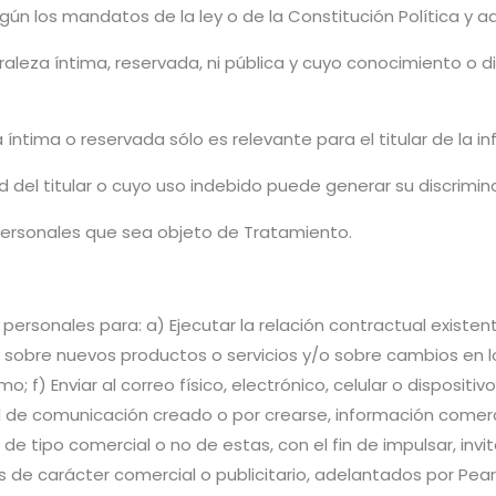
gún los mandatos de la ley o de la Constitución Política y a
leza íntima, reservada, ni pública y cuyo conocimiento o div
íntima o reservada sólo es relevante para el titular de la i
d del titular o cuyo uso indebido puede generar su discrimin
ersonales que sea objeto de Tratamiento.
personales para: a) Ejecutar la relación contractual existente
 sobre nuevos productos o servicios y/o sobre cambios en los
; f) Enviar al correo físico, electrónico, celular o disposit
l de comunicación creado o por crearse, información comerci
 tipo comercial o no de estas, con el fin de impulsar, invitar
e carácter comercial o publicitario, adelantados por Pear S