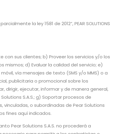
a parcialmente la ley 1581 de 2012”, PEAR SOLUTIONS
 con sus clientes; b) Proveer los servicios y/o los
 mismos; d) Evaluar la calidad del servicio; e)
ivo móvil, vía mensajes de texto (SMS y/o MMS) o a
al, publicitaria o promocional sobre los
, dirigir, ejecutar, informar y de manera general,
olutions S.A.S.; g) Soportar procesos de
es, vinculadas, o subordinadas de Pear Solutions
os fines aquí indicados.
anto Pear Solutions S.A.S. no procederá a
sea necesario para permitir a los contratistas o