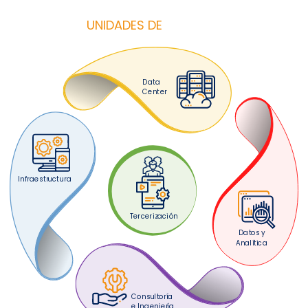
UNIDADES DE
NEGOCIO
D
at
a
C
e
n
te
r
I
nf
raestr
u
ct
u
r
a
Ter
c
eriz
ac
ió
n
D
at
o
s
y
An
a
lí
t
i
c
a
C
o
ns
u
lt
o
rí
a
e
I
ngenier
í
a