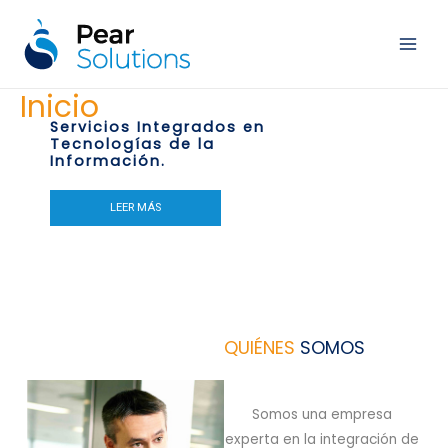
Ir
al
Main
contenido
Men
Inicio
Servicios Integrados en
Tecnologías de la
Información.
LEER MÁS
QUIÉNES
SOMOS
Somos una empresa
experta en la integración de